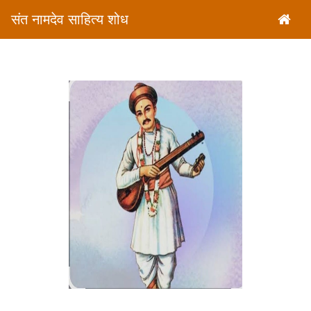
संत नामदेव साहित्य शोध