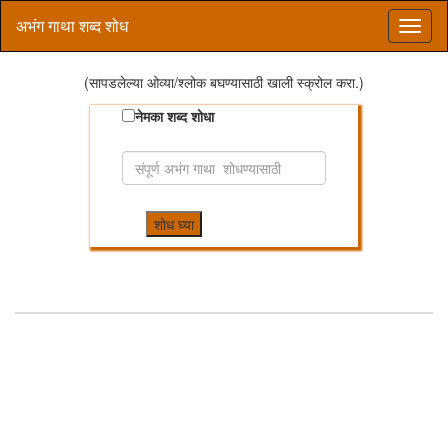
अभंग गाथा शब्द शोध
(सापडलेल्या ओव्या/श्लोक बघण्यासाठी खाली स्क्रोल करा.)
नेमका शब्द शोधा
शोध घ्या