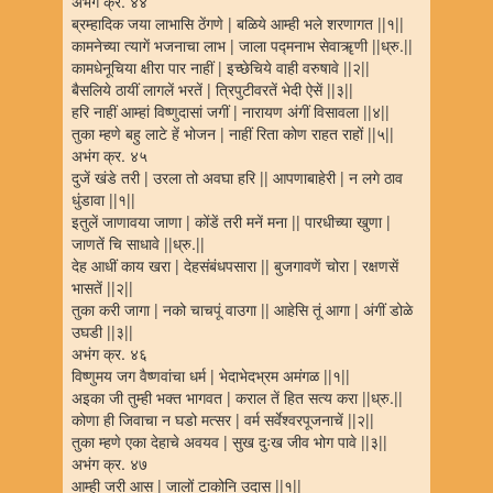
अभंग क्र. ४४
ब्रम्हादिक जया लाभासि ठेंगणे | बळिये आम्ही भले शरणागत ||१||
कामनेच्या त्यागें भजनाचा लाभ | जाला पद्मनाभ सेवाॠणी ||ध्रु.||
कामधेनूचिया क्षीरा पार नाहीं | इच्छेचिये वाही वरुषावे ||२||
बैसलिये ठायीं लागलें भरतें | त्रिपुटीवरतें भेदी ऐसें ||३||
हरि नाहीं आम्हां विष्णुदासां जगीं | नारायण अंगीं विसावला ||४||
तुका म्हणे बहु लाटे हें भोजन | नाहीं रिता कोण राहत राहों ||५||
अभंग क्र. ४५
दुजें खंडे तरी | उरला तो अवघा हरि || आपणाबाहेरी | न लगे ठाव
धुंडावा ||१||
इतुलें जाणावया जाणा | कोंडें तरी मनें मना || पारधीच्या खुणा |
जाणतें चि साधावे ||ध्रु.||
देह आधीं काय खरा | देहसंबंधपसारा || बुजगावणें चोरा | रक्षणसें
भासतें ||२||
तुका करी जागा | नको चाचपूं वाउगा || आहेसि तूं आगा | अंगीं डोळे
उघडी ||३||
अभंग क्र. ४६
विष्णुमय जग वैष्णवांचा धर्म | भेदाभेदभ्रम अमंगळ ||१||
अइका जी तुम्ही भक्त भागवत | कराल तें हित सत्य करा ||ध्रु.||
कोणा ही जिवाचा न घडो मत्सर | वर्म सर्वेश्वरपूजनाचें ||२||
तुका म्हणे एका देहाचे अवयव | सुख दुःख जीव भोग पावे ||३||
अभंग क्र. ४७
आम्ही जरी आस | जालों टाकोनि उदास ||१||