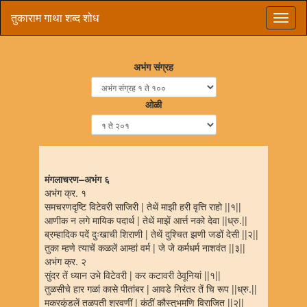
तुकाराम गाथा शब्द शोध
अभंग संग्रह
ओळी
मंगलाचरण–अभंग ६
अभंग क्र. १
समचरणदृष्टि विटेवरी साजिरी | तेथें माझी हरी वृत्ति राहो ||१||
आणीक न लगे मायिक पदार्थ | तेथें माझें आर्त्त नको देवा ||ध्रु.||
ब्रम्हादिक पदें दुःखाची शिराणी | तेथें दुश्चित झणी जडों देसी ||२||
तुका म्हणे त्याचें कळलें आम्हां वर्म | जे जे कर्मधर्म नाशवंत ||३||
अभंग क्र. २
सुंदर तें ध्यान उभे विटेवरी | कर कटावरी ठेवूनियां ||१||
तुळसीचे हार गळां कासे पीतांबर | आवडे निरंतर तें चि रूप ||ध्रु.||
मकरकुंडलें तळपती श्रवणीं | कंठीं कौस्तुभमणि विराजित ||२||