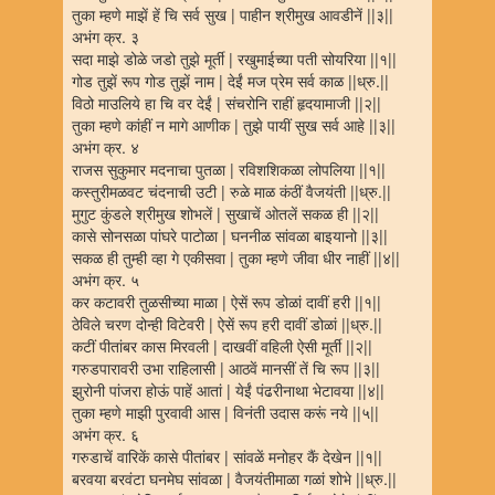
तुका म्हणे माझें हें चि सर्व सुख | पाहीन श्रीमुख आवडीनें ||३||
अभंग क्र. ३
सदा माझे डोळे जडो तुझे मूर्ती | रखुमाईच्या पती सोयरिया ||१||
गोड तुझें रूप गोड तुझें नाम | देईं मज प्रेम सर्व काळ ||ध्रु.||
विठो माउलिये हा चि वर देईं | संचरोनि राहीं हृदयामाजी ||२||
तुका म्हणे कांहीं न मागे आणीक | तुझे पायीं सुख सर्व आहे ||३||
अभंग क्र. ४
राजस सुकुमार मदनाचा पुतळा | रविशशिकळा लोपलिया ||१||
कस्तुरीमळवट चंदनाची उटी | रुळे माळ कंठीं वैजयंती ||ध्रु.||
मुगुट कुंडले श्रीमुख शोभलें | सुखाचें ओतलें सकळ ही ||२||
कासे सोनसळा पांघरे पाटोळा | घननीळ सांवळा बाइयानो ||३||
सकळ ही तुम्ही व्हा गे एकीसवा | तुका म्हणे जीवा धीर नाहीं ||४||
अभंग क्र. ५
कर कटावरी तुळसीच्या माळा | ऐसें रूप डोळां दावीं हरी ||१||
ठेविले चरण दोन्ही विटेवरी | ऐसें रूप हरी दावीं डोळां ||ध्रु.||
कटीं पीतांबर कास मिरवली | दाखवीं वहिली ऐसी मूर्ती ||२||
गरुडपारावरी उभा राहिलासी | आठवें मानसीं तें चि रूप ||३||
झुरोनी पांजरा होऊं पाहें आतां | येईं पंढरीनाथा भेटावया ||४||
तुका म्हणे माझी पुरवावी आस | विनंती उदास करूं नये ||५||
अभंग क्र. ६
गरुडाचें वारिकें कासे पीतांबर | सांवळें मनोहर कैं देखेन ||१||
बरवया बरवंटा घनमेघ सांवळा | वैजयंतीमाळा गळां शोभे ||ध्रु.||