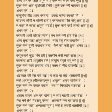
आतां अनावर जालें अगुणाची | करूं नये तें चि करीं सुखें ||२||
तुका म्हणे आतां बुडविलीं दोन्ही | कुळें एक मनीं नारायण ||३||
अभंग क्र. २३
सासुरियां वीट आला भरतारा | इकडे माहेरा स्वभावें चि ||१||
सांडवर कोणी न धरिती हातीं | प्रारब्धाची गति भोगूं आतां ||२||
न व्हावी ते जाली आमुची भंडाई | तुका म्हणे काई लाजों आतां ||३||
अभंग क्र. २४
मरणाही आधीं राहिलों मरोनी | मग केलें मनीं होतें तैसें ||१||
आतां तुम्ही पाहा आमुचें नवल | नका वेचूं बोल वांयांविण ||२||
तुका म्हणे तुम्ही भयाभीत नारी | कैसे संग सरी तुम्हां आम्हां ||३||
अभंग क्र. २५
परपुरुषाचें सुख भोगे तरी | उतरोनि करीं घ्यावें सीस ||१||
संवसारा आगी आपुलेनि हातें | लावूनि मागुतें पाहूं नये ||२||
तुका म्हणे व्हावें तयापरी धीट | पतंग हा नीट दीपासोई ||३||
अभंग क्र. २६
अइकाल परी ऐसें नव्हे बाई | न संडा या सोई भ्रताराची ||१||
नव्हे आराणुक लौकिकापासून | आपुल्या आपण गोविलें तें ||२||
तुका म्हणे मन कराल कठीण | त्या या निवडोन मजपाशीं ||३||
अभंग क्र. २७
आहांच वाहांच आंत वरी दोन्ही | न लगा गडणी आम्हां तैशा ||१||
भेऊं नये तेथें भेडसावूं कोणा | आवरूनि मना बंद द्यावा ||२||
तुका म्हणे कांहीं अभ्यासावांचुनी | नव्हे हे करणी भलतीची ||३||
अभंग क्र. २८