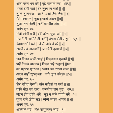
आतां कोण भय धरी | पुढें मरणाचें हरी ||ध्रु.||
भलते ठायीं पडों | देह तुरंगीं हा चढो ||२||
तुमचें तुम्हांपासीं | आम्ही आहों जैसीं तैसीं ||३||
गेले मानामान | सुखदुःखाचें खंडन ||४||
तुका म्हणे चित्तीं | नाहीं वागवीत खंती ||५||
अभंग क्र. ४८
निंदी कोणी मारी | वंदी कोणी पूजा करी ||१||
मज हें ही नाहीं तें ही नाहीं | वेगळा दोहीं पासुनी ||ध्रु.||
देहभोग भोगें घडे | जें जें जोडे तें बरें ||२||
अवघें पावे नारायणीं | जनार्दनीं तुक्याचें ||३||
अभंग क्र. ४९
जन विजन जालें आम्हां | विठ्ठलनामा प्रमाणें ||१||
पाहें तिकडे बापमाय | विठ्ठल आहे रखुमाई ||ध्रु.||
वन पट्टण एकभाव | अवघा ठाव सरता जाला ||२||
आठव नाहीं सुखदुःखा | नाचे तुका कौतुकें ||३||
अभंग क्र. ५०
हिरा ठेवितां ऐरणीं | वांचे मारितां जो घणीं ||१||
तोचि मोल पावे खरा | करणीचा होय चुरा ||ध्रु.||
मोहरा होय तोचि अंगें | सूत न जळे ज्याचे संगें ||२||
तुका म्हणे तोचि संत | सोसी जगाचे आघात ||३||
अभंग क्र. ५१
आलिंगनें घडे | मोक्ष सायुज्यता जोडे ||१||