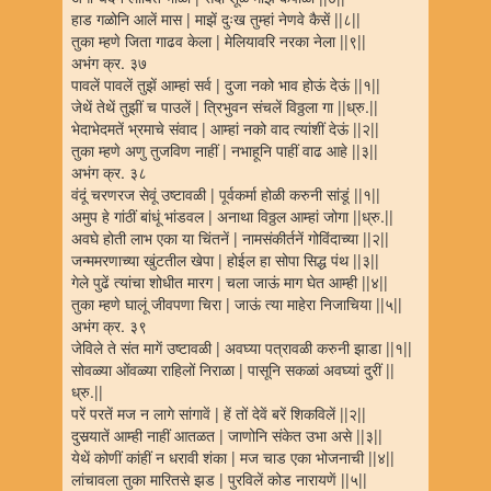
हाड गळोनि आलें मास | माझें दुःख तुम्हां नेणवे कैसें ||८||
तुका म्हणे जिता गाढव केला | मेलियावरि नरका नेला ||९||
अभंग क्र. ३७
पावलें पावलें तुझें आम्हां सर्व | दुजा नको भाव होऊं देऊं ||१||
जेथें तेथें तुझीं च पाउलें | त्रिभुवन संचलें विठ्ठला गा ||ध्रु.||
भेदाभेदमतें भ्रमाचे संवाद | आम्हां नको वाद त्यांशीं देऊं ||२||
तुका म्हणे अणु तुजविण नाहीं | नभाहूनि पाहीं वाढ आहे ||३||
अभंग क्र. ३८
वंदूं चरणरज सेवूं उष्टावळी | पूर्वकर्मा होळी करुनी सांडूं ||१||
अमुप हे गांठीं बांधूं भांडवल | अनाथा विठ्ठल आम्हां जोगा ||ध्रु.||
अवघे होती लाभ एका या चिंतनें | नामसंकीर्तनें गोविंदाच्या ||२||
जन्ममरणाच्या खुंटतील खेपा | होईल हा सोपा सिद्ध पंथ ||३||
गेले पुढें त्यांचा शोधीत मारग | चला जाऊं माग घेत आम्ही ||४||
तुका म्हणे घालूं जीवपणा चिरा | जाऊं त्या माहेरा निजाचिया ||५||
अभंग क्र. ३९
जेविले ते संत मागें उष्टावळी | अवघ्या पत्रावळी करुनी झाडा ||१||
सोवळ्या ओंवळ्या राहिलों निराळा | पासूनि सकळां अवघ्यां दुरीं ||
ध्रु.||
परें परतें मज न लागे सांगावें | हें तों देवें बरें शिकविलें ||२||
दुसर्‍यातें आम्ही नाहीं आतळत | जाणोनि संकेत उभा असे ||३||
येथें कोणीं कांहीं न धरावी शंका | मज चाड एका भोजनाची ||४||
लांचावला तुका मारितसे झड | पुरविलें कोड नारायणें ||५||