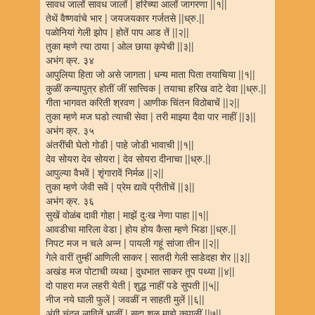
सावध जालों सावध जालों | हरिच्या आलों जागरणा ||१||
तेथें वैष्णवांचे भार | जयजयकार गर्जतसे ||ध्रु.||
पळोनियां गेली झोप | होतें पाप आड तें ||२||
तुका म्हणे त्या ठाया | ओल छाया कृपेची ||३||
अभंग क्र. ३४
आपुलिया हिता जो असे जागता | धन्य माता पिता तयाचिया ||१||
कुळीं कन्यापुत्र होतीं जीं सात्त्विक | तयाचा हरिख वाटे देवा ||ध्रु.||
गीता भागवत करिती श्रवण | आणीक चिंतन विठोबाचें ||२||
तुका म्हणे मज घडो त्याची सेवा | तरी माझ्या दैवा पार नाहीं ||३||
अभंग क्र. ३५
अंतरींची घेतो गोडी | पाहे जोडी भावाची ||१||
देव सोयरा देव सोयरा | देव सोयरा दीनाचा ||ध्रु.||
आपुल्या वैभवें | शृंगारावें निर्मळ ||२||
तुका म्हणे जेवी सवें | प्रेम द्यावें प्रीतीचें ||३||
अभंग क्र. ३६
सुखें वोळंब दावी गोहा | माझें दुःख नेणा पाहा ||१||
आवडीचा मारिला वेडा | होय होय कैसा म्हणे भिडा ||ध्रु.||
निपट मज न चले अन्न | पायली गहूं सांजा तीन ||२||
गेले वारीं तुम्हीं आणिली साकर | सातदी गेली साडेदहा शेर ||३||
अखंड मज पोटाची व्यथा | दुधभात साकर तूप पथ्या ||४||
दो पाहरा मज लहरी येती | शुद्ध नाहीं पडे सुपती ||५||
नीज नये घाली फुलें | जवळीं न साहती मुलें ||६||
अंगी चंदन लावितें भाळीं | सदा शूळ माझे कपाळीं ||७||