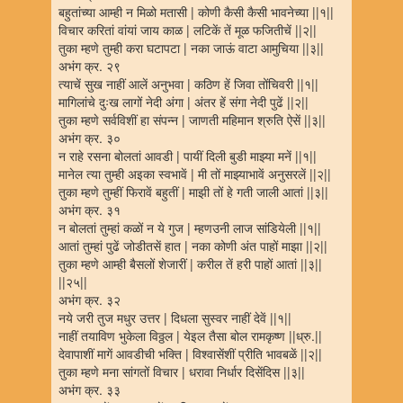
बहुतांच्या आम्ही न मिळो मतासी | कोणी कैसी कैसी भावनेच्या ||१||
विचार करितां वांयां जाय काळ | लटिकें तें मूळ फजितीचें ||२||
तुका म्हणे तुम्ही करा घटापटा | नका जाऊं वाटा आमुचिया ||३||
अभंग क्र. २९
त्याचें सुख नाहीं आलें अनुभवा | कठिण हें जिवा तोंचिवरी ||१||
मागिलांचे दुःख लागों नेदी अंगा | अंतर हें संगा नेदी पुढें ||२||
तुका म्हणे सर्वविशीं हा संपन्न | जाणती महिमान श्रुति ऐसें ||३||
अभंग क्र. ३०
न राहे रसना बोलतां आवडी | पायीं दिली बुडी माझ्या मनें ||१||
मानेल त्या तुम्ही अइका स्वभावें | मी तों माझ्याभावें अनुसरलें ||२||
तुका म्हणे तुम्हीं फिरावें बहुतीं | माझी तों हे गती जाली आतां ||३||
अभंग क्र. ३१
न बोलतां तुम्हां कळों न ये गुज | म्हणउनी लाज सांडियेली ||१||
आतां तुम्हां पुढें जोडीतसें हात | नका कोणी अंत पाहों माझा ||२||
तुका म्हणे आम्ही बैसलों शेजारीं | करील तें हरी पाहों आतां ||३||
||२५||
अभंग क्र. ३२
नये जरी तुज मधुर उत्तर | दिधला सुस्वर नाहीं देवें ||१||
नाहीं तयाविण भुकेला विठ्ठल | येइल तैसा बोल रामकृष्ण ||ध्रु.||
देवापाशीं मागें आवडीची भक्ति | विश्वासेंशीं प्रीति भावबळें ||२||
तुका म्हणे मना सांगतों विचार | धरावा निर्धार दिसेंदिस ||३||
अभंग क्र. ३३