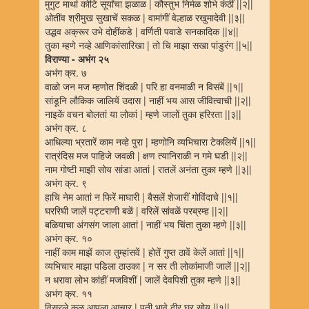
मुगुट माथां कोटि सूर्यांचा झळाळ | कौस्तुभ निर्मळ शोभे कंठीं ||२||
ओतींव श्रीमुख सुखाचें सकळ | वामांगीं वेल्हाळ रखुमादेवी ||३||
उद्धव अक्रूर उभे दोहींकडे | वर्णिती पवाडे सनकादिक ||४||
तुका म्हणे नव्हे आणिकांसारिखा | तो चि माझा सखा पांडुरंग ||५||
विराण्या - अभंग २५
अभंग क्र. ७
वाळो जन मज म्हणोत शिंदळी | परि हा वनमाळी न विसंबें ||१||
सांडूनि लौकिक जालियें उदास | नाहीं भय आस जीवित्वाची ||२||
नाइकें वचन बोलतां या लोकां | म्हणे जालों तुका हरिरता ||३||
अभंग क्र. ८
आधिल्या भ्रतारें काम नव्हे पुरा | म्हणोनि व्यभिचारा टेकलियें ||१||
रात्रंदिस मज पाहिजे जवळी | क्षण त्यानिराळी न गमे घडी ||२||
नाम गोष्टी माझी सोय सांडा आतां | रातलें अनंता तुका म्हणे ||३||
अभंग क्र. ९
हाचि नेम आतां न फिरें माघारी | बैसलें शेजारीं गोविंदाचे ||१||
घररिघी जालें पट्टराणी बळें | वरिलें सांवळें परब्रम्ह ||२||
बळियाचा अंगसंग जाला आतां | नाहीं भय चिंता तुका म्हणे ||३||
अभंग क्र. १०
नाहीं काम माझें काज तुम्हांसवें | होतें गुप्त ठावें केलें आतां ||१||
व्यभिचार माझा पडिला ठाउका | न सर ती लोकांमाजी जालें ||२||
न धरावा लोभ कांहीं मजविशीं | जालें देवपिशी तुका म्हणे ||३||
अभंग क्र. ११
विसरले कुळ आपुला आचार | पती भावे दीर घर सोय ||१||