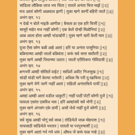
सांडिला लौकिक लाज भय चिंता | रातलें अनंता चित्त माझें ||२||
मज आतां कोणी आळवाल झणी | तुका म्हणे कानीं बहिरी जालें ||३||
अभंग क्र. १२
न देखें न बोलें नाइकें आणीक | बैसला हा एक हरि चित्तीं ||१||
सासुरें माहेर मज नाहीं कोणी | एक केलें दोन्ही मिळोनियां ||२||
आळ आला होता आम्ही भांडखोरी | तुका म्हणे खरी केली मात ||३||
अभंग क्र. १३
दुजा ऐंसा कोण बळी आहे आतां | हरि या अनंता पासूनिया ||१||
बळियाच्या आम्ही जालों बळिवंता | करूं सर्व सत्ता सर्वांवरी ||२||
तुका म्हणे आम्ही जिवाच्या उदारा | जालों प्रीतिकरा गोविंदासी ||३||
अभंग क्र. १४
क्षणभरी आम्ही सोसिलें वाईट | साधिलें अवीट निजसुख ||१||
सांडी मांडी मागें केल्या भरोवरी | अधिक चि परी दुःखाचिया ||२||
तुका म्हणे येणें जाणें नाहीं आतां | राहिलों अनंताचिये पायीं ||३||
अभंग क्र. १५
आम्हां आम्ही आतां वडील धाकुटीं | नाहीं पाठीं पोटीं कोणी दुजें ||१||
फावला एकांत एकविध भाव | हरि आम्हांसवें सर्व भोगी ||२||
तुका म्हणे अंगसंग एके ठायीं | असों जेथें नाहीं दुजें कोणी ||३||
अभंग क्र. १६
सर्व सुख आम्ही भोगूं सर्व काळ | तोडियेलें जाळ मोहपाश ||१||
याचसाठी सांडियेले भरतार | रातलों या परपुरुषाशीं ||२||
तुका म्हणे आतां गर्भ नये धरूं | औषध जें करूं फळ नव्हे ||३||