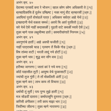
अभंग क्र. ४०
देवाच्या प्रसादें करा रे भोजन | व्हाल कोण कोण अधिकारी ते ||१||
ब्रम्हादिकांसि हें दुर्लभ उच्छिष्ट | नका मानूं वीट ब्रम्हरसीं ||ध्रु.||
अवघियां पुरतें वोसंडलें पात्र | अधिकार सर्वत्र आहे येथें ||२||
इच्छादानी येथें वळला समर्थ | अवघें चि आर्त पुरवितो ||३||
सरे येथें ऐसें नाहीं कदाकाळीं | पुढती वाटे कवळीं घ्यावें ऐसें ||४||
तुका म्हणे पाक लक्षुमीच्या हातें | कामारीसांगातें निरुपम ||५||
अभंग क्र. ४१
अवगुणांचे हातीं | आहे अवघी फजीती ||१||
नाहीं पात्रासवें चाड | प्रमाण तें फिकें गोड ||ध्रु.||
विष तांब्या वाटी | भरली लावूं नये होटीं ||२||
तुका म्हणे भाव | शुद्ध बरा सोंग वाव ||३||
अभंग क्र. ४२
हरीच्या जागरणा | जातां कां रे नये मना ||१||
कोठें पाहासील तुटी | आयुष्य वेचे फुकासाटीं ||२||
ज्यांची तुज गुंती | ते तों मोकलिती अंतीं ||२||
तुका म्हणे बरा | लाभ काय तो विचारा ||३||
अभंग क्र. ४३
धर्माची तूं मूर्ती | पाप पुण्य तुझे हातीं ||१||
मज सोडवीं दातारा | कर्मापासूनि दुस्तरा ||ध्रु.||
करिसी अंगीकार | तरी काय माझा भार ||२||
जिवींच्या जीवना | तुका म्हणे नारायणा ||३||