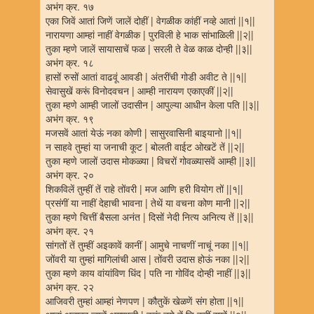
अभंग क्र. १७
एका जिवें आतां जिणें जालें दोहीं | वेगळीक कांहीं नव्हे आतां ||१||
नारायणा आम्हां नाहीं वेगळीक | पुरविली हे भाक सांभाळिली ||२||
तुका म्हणे जालें सायासाचें फळ | सरली ते वेळ काळ दोन्ही ||३||
अभंग क्र. १८
हासों रुसों आतां वाढवूं आवडी | अंतरींची गोडी अवीट ते ||१||
सेवासुखें करूं विनोदवचन | आम्ही नारायण एकाएकीं ||२||
तुका म्हणे आम्ही जालों उदासीन | आपुल्या आधीन केला पति ||३||
अभंग क्र. १९
मजसवें आतां येऊं नका कोणी | सासुरवासिनी बाइयानो ||१||
न साहवे तुम्हां या जनाची कूट | बोलती वाईट ओखटें तें ||२||
तुका म्हणे जालों उदास मोकळ्या | विचरों गोवळ्यासवें आम्ही ||३||
अभंग क्र. २०
शिकविलें तुम्हीं तें राहे तोंवरी | मज आणि हरी वियोग तों ||१||
प्रसंगीं या नाहीं देहाची भावना | तेथें या वचना कोण मानी ||२||
तुका म्हणे चित्तीं बैसला अनंत | दिसों नेदी नित्य अनित्य तें ||३||
अभंग क्र. २१
सांगतों तें तुम्हीं अइकावें कानीं | आमुचे नाचणीं नाचूं नका ||१||
जोंवरी या तुम्हां मागिलांची आस | तोंवरी उदास होऊं नका ||२||
तुका म्हणे काय वांयांविण धिंद | पति ना गोविंद दोन्ही नाहीं ||३||
अभंग क्र. २२
आजिवरी तुम्हां आम्हां नेणपण | कौतुकें खेळणें संग होता ||१||